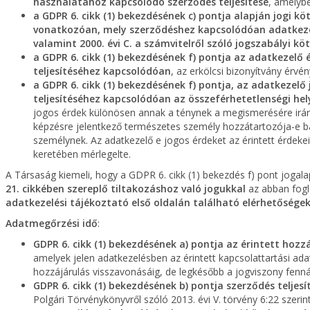
használatához kapcsolódó szerződés teljesítése
, amelybe
a GDPR 6. cikk (1) bekezdésének c) pontja alapján jogi kö
vonatkozóan, mely szerződéshez kapcsolódóan adatkezelő
valamint 2000. évi C. a számvitelről szóló jogszabályi köt
a GDPR 6. cikk (1) bekezdésének f) pontja az adatkezelő 
teljesítéséhez kapcsolódóan
, az erkölcsi bizonyítvány érv
a GDPR 6. cikk (1) bekezdésének f) pontja, az adatkezelő
teljesítéséhez kapcsolódóan az összeférhetetlenségi hely
jogos érdek különösen annak a ténynek a megismerésére irányu
képzésre jelentkező természetes személy hozzátartozója-e b
személynek. Az adatkezelő e jogos érdeket az érintett érdeke
keretében mérlegelte.
A Társaság kiemeli, hogy a GDPR 6. cikk (1) bekezdés f) pont jogal
21. cikkében szereplő tiltakozáshoz való jogukkal
az abban fogla
adatkezelési tájékoztató első oldalán található elérhetősége
Adatmegőrzési idő
:
GDPR 6. cikk (1) bekezdésének a) pontja az érintett hozz
amelyek jelen adatkezelésben az érintett kapcsolattartási ad
hozzájárulás visszavonásáig, de legkésőbb a jogviszony fennál
GDPR 6. cikk (1) bekezdésének b) pontja szerződés teljesí
Polgári Törvénykönyvről szóló 2013. évi V. törvény 6:22 szerinti 