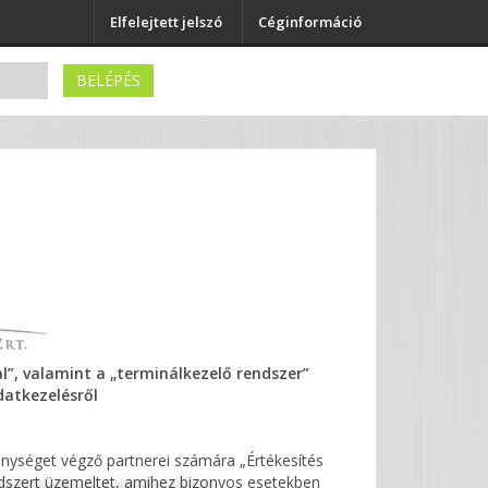
Elfelejtett jelszó
Céginformáció
Elérhetőségek
BELÉPÉS
”, valamint a „terminálkezelő rendszer”
atkezelésről
kenységet végző partnerei számára „Értékesítés
ndszert üzemeltet, amihez bizonyos esetekben