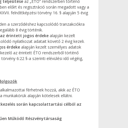
 teljesítése
az „ÉTO” rendszerben történő
yben előírt és regisztráció során megadott vagy a
XXVII. felnőttképzési törvény 16. § alapján 5 évig
den a szerződéshez kapcsolódó tranzakciókra
egalább 8 évig történik.
 az érintett jogos érdeke
alapján kezelt
lódó nyilatkozat adatait követő 2 évig kezeli.
gos érdeke
alapján kezelt személyes adatok
kezelő az érintett ÉTO rendszerből történő
törvény 6:22 §-a szerinti elévülési idő végéig,
dolgozók
alkalmazottai férhetnek hozzá, akik az ÉTO
a munkakörük alapján kötelesek ellátni.
tkezelés során kapcsolattartási célból az
rűen Működő Részvénytársaság