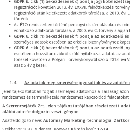
GDPR 6. cikk (1) bekezdésének c) pontja jogi kötelezettség
regisztrációt követően 2013. évi LXXVII. felnőttképzési törvén
regisztráció után keletkezett adatkörök tárolása, a 2013. évi L
történik.
Az ÉTO rendszerben történő pénzügyi elszámolásokra és min
vonatkozó adatkörök tárolása, a 2000. évi C. törvény alapján l
GDPR 6. cikk (1) bekezdésének f) pontja az adatkezelő és
személyes adatok esetében az erkölcsi bizonyítványhoz kapcso
GDPR 6. cikk (1) bekezdésének f) pontja az adatkezelő jo
esetében a hozzátartozókról szóló nyilatkozat adatait az adat
törlését követően a Polgári Törvénykönyvről szóló 2013. évi V. 
azaz 5 évig kezeli.
4.
Az adatok megismerésére jogosultak és az adatfel
Jelen tájékoztatóban foglalt személyes adatokhoz a Társaság azon 
rendszerhez és terminálkezelő rendszerhez kapcsolódó feladatokat 
A Szerencsejáték Zrt. jelen tájékoztatójában részletezett ada
alábbi adatfeldolgozót veszi igénybe:
Adatfeldolgozó neve:
Automizy Marketing-technológiai Zártkö
Székhelye: 1097 Budapest, Könyves Kálmán körút 12-14.