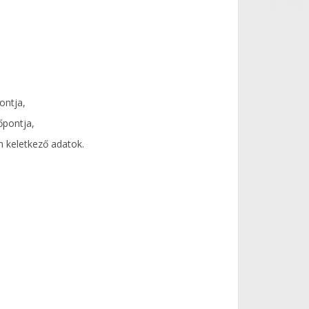
ontja,
őpontja,
n keletkező adatok.