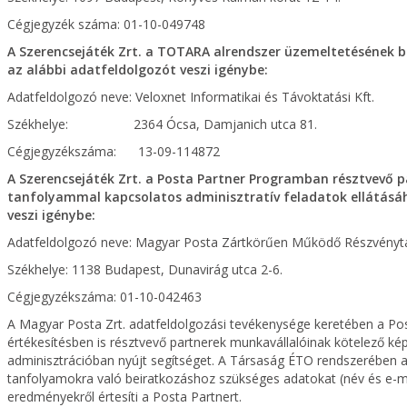
Cégjegyzék száma: 01-10-049748
A Szerencsejáték Zrt. a TOTARA alrendszer üzemeltetésének b
az alábbi adatfeldolgozót veszi igénybe:
Adatfeldolgozó neve: Veloxnet Informatikai és Távoktatási Kft.
Székhelye: 2364 Ócsa, Damjanich utca 81.
Cégjegyzékszáma: 13-09-114872
A Szerencsejáték Zrt. a Posta Partner Programban résztvevő p
tanfolyammal kapcsolatos adminisztratív feladatok ellátásá
veszi igénybe:
Adatfeldolgozó neve: Magyar Posta Zártkörűen Működő Részvényt
Székhelye: 1138 Budapest, Dunavirág utca 2-6.
Cégjegyzékszáma: 01-10-042463
A Magyar Posta Zrt. adatfeldolgozási tevékenysége keretében a Po
értékesítésben is résztvevő partnerek munkavállalóinak kötelező k
adminisztrációban nyújt segítséget. A Társaság ÉTO rendszerében a
tanfolyamokra való beiratkozáshoz szükséges adatokat (név és e-ma
eredményekről értesíti a Posta Partnert.