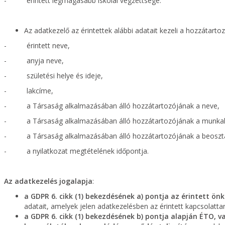
- érintett legmagasabb iskolai végzettsége.
Az adatkezelő az érintettek alábbi adatait kezeli a hozzátarto
- érintett neve,
- anyja neve,
- születési helye és ideje,
- lakcíme,
- a Társaság alkalmazásában álló hozzátartozójának a neve,
- a Társaság alkalmazásában álló hozzátartozójának a munkah
- a Társaság alkalmazásában álló hozzátartozójának a beoszt
- a nyilatkozat megtételének időpontja.
Az adatkezelés jogalapja
:
a GDPR 6. cikk (1) bekezdésének a) pontja az érintett ön
adatait, amelyek jelen adatkezelésben az érintett kapcsolatta
a GDPR 6. cikk (1) bekezdésének b) pontja alapján ÉTO, 