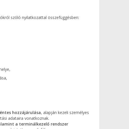
zókról szóló nyilatkozattal összefüggésben:
elye,
ása,
kéntes hozzájárulása
, alapján kezeli személyes
rtási adataira vonatkoznak.
valamint a terminálkezelő rendszer