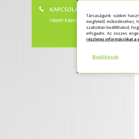
KAPCSOLAT
Társaságunk sütiket hasz
Lépjen kapcsolatba velünk!
megfelelő működéséhez, h
szabottan beállíthatod, ho
elfogadni. Az összes enge
részletes információkat a w
Beállítások