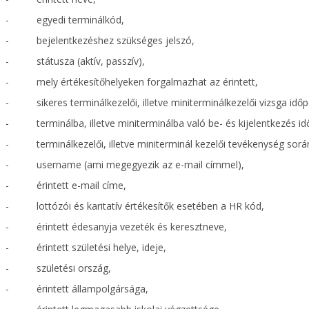
- egyedi terminálkód,
- bejelentkezéshez szükséges jelszó,
- státusza (aktív, passzív),
- mely értékesítőhelyeken forgalmazhat az érintett,
- sikeres terminálkezelői, illetve miniterminálkezelői vizsga időp
- terminálba, illetve miniterminálba való be- és kijelentkezés id
- terminálkezelői, illetve miniterminál kezelői tevékenység sorá
- username (ami megegyezik az e-mail címmel),
- érintett e-mail címe,
- lottózói és karitatív értékesítők esetében a HR kód,
- érintett édesanyja vezeték és keresztneve,
- érintett születési helye, ideje,
- születési ország,
- érintett állampolgársága,