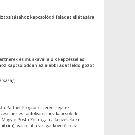
iztosításához kapcsolódó feladat ellátására
artnerek és munkavállalóik képzéssel és
hoz kapcsolódóan az alábbi adatfeldolgozót
ársaság
sta Partner Program szerencsejáték
épzéseihez és tanfolyamaihoz kapcsolódó
 Magyar Posta Zrt. rögzíti a képzésekre és
il cím), valamint a vizsgát követően az