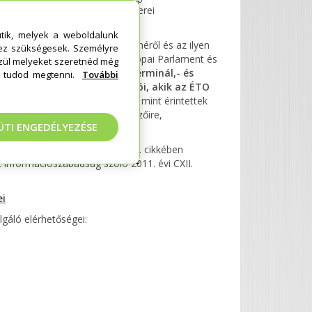
n: miniterminál) bocsát partnerei
ét eredményezi.
tik, melyek a weboldalunk
e tekintetében történő védelméről és az ilyen
ez szükségesek. Személyre
ívül helyezéséről szóló, az Európai Parlament és
özül melyeket szeretnéd még
) való megfelelés céljából
a terminál,- és
lt tudod megtenni.
További
, valamint azok munkavállalói, akik az ÉTO
ál,- és miniterminál kezelők
, mint érintettek
atkezelés legfontosabb jellemzőire,
ÜTI ENGEDÉLYEZÉSE
lkalmazásra kerülnek, a GDPR 4. cikkében
 információszabadság szóló 2011. évi CXII.
ei
lgáló elérhetőségei: