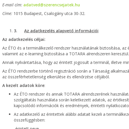
E-mail cím:
adatved@szerencsejatek.hu
Címe:
1015 Budapest, Csalogány utca 30-32.
3.
Az adatkezelés alapvető információi
Az adatkezelés céljai:
Az ÉTO és a terminálkezelő rendszer használatának biztosítása, az é
valamint az e-learning biztosítása a TOTARA alrendszeren keresztül.
Annak nyilvántartása, hogy az érintett jogosult a terminál, illetve mi
Az ÉTO rendszerbe történő regisztráció során a Társaság alkalmazá
az összeférhetetlenség elkerülése és ellenőrzése céljából.
A kezelt adatok köre
:
Az ÉTO rendszer és annak TOTARA alrendszerének használatá
szolgáltatás használata során keletkezett adatok, az értékesí
kapcsolódó információk és eredmények, érintetti nyilatkozato
Az adatkezelő az érintettek alábbi adatait kezeli a terminálke
összefüggésben:
- érintett neve,