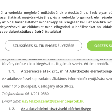
úgynevezett Zebra hordozható adatgyűjtő eszközöket (a továbbiakba
rendelkezésére. A rendszerek használata személyes adatok kezelés
nál a weboldal megfelelő működésének biztosításához. Ezek olyan sü
A Társaság a természetes személyeknek a személyes adatok kezelés
asználatának megkönnyítéséhez, és a weboldalforgalmunk elemzéséh
adatok szabad áramlásáról, valamint a 95/46/EK rendelet hatályon k
gy az oldal használatához mindenképp szükségesen kívül az analitikai k
a Tanács (EU) 2016/679. számú rendeletének (a továbbiakban: GDPR
délyezésével az előbbieket mind elfogadod. A beállításokat bal olda
miniterminál kezelői képzésre jelentkező értékesítő partnerek
eboldalunk sütikezeléséről itt találsz!
rendszerbe regisztrálnak és nyilatkozatot tesznek és a termin
számára a jelen tájékoztató keretében bocsátja rendelkezésre az ad
SZÜKSÉGES SÜTIK ENGEDÉLYEZÉSE
ÖSSZES S
körülményeire vonatkozó információkat.
Azok az adatvédelmi kifejezések, amelyek a jelen tájékoztatóban a
meghatározott, valamint az információs önrendelkezési jogról és az
törvény (Infotv.) által kiegészített fogalmak szerint értelmezendők.
1.
A Szerencsejáték Zrt., mint Adatkezelő elérhetőség
Az adatkezeléssel kapcsolatos általános információk nyújtására szo
Címe:
1015 Budapest, Csalogány utca 30-32.
Telefonszáma:
06 1/201-0580
E-mail címe:
ugyfelszolgalat@szerencsejatek.hu
2.
Az adatvédelmi tisztviselő elérhetősége