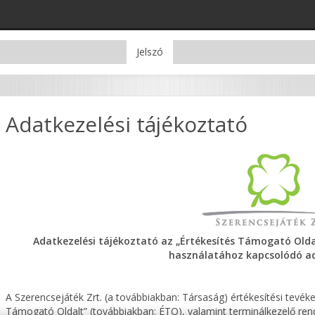
Jelszó
Adatkezelési tájékoztató
Adatkezelési tájékoztató az „Értékesítés Támogató Oldal
használatához kapcsolódó ad
A Szerencsejáték Zrt. (a továbbiakban: Társaság) értékesítési tevé
Támogató Oldalt” (továbbiakban: ÉTO), valamint terminálkezelő re