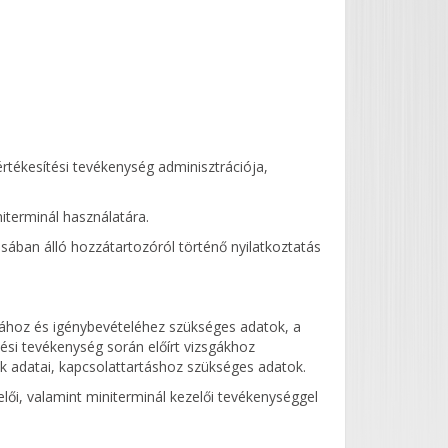
rtékesítési tevékenység adminisztrációja,
niterminál használatára.
sában álló hozzátartozóról történő nyilatkoztatás
hoz és igénybevételéhez szükséges adatok, a
tési tevékenység során előírt vizsgákhoz
k adatai, kapcsolattartáshoz szükséges adatok.
zelői, valamint miniterminál kezelői tevékenységgel