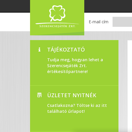
E-mail cím
TÁJÉKOZTATÓ
Tudja meg, hogyan lehet a
Szerencsejáték Zrt.
értékesítőpartnere!
ÜZLETET NYITNÉK
Csatlakozna? Töltse ki az itt
található űrlapot!