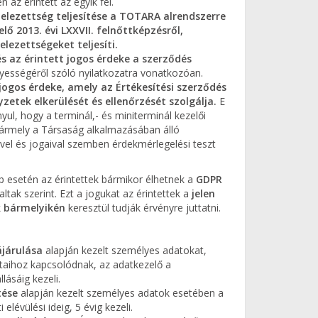
n az érintett az egyik fél.
telezettség teljesítése
a TOTARA alrendszerre
 2013. évi LXXVII. felnőttképzésről,
elezettségeket teljesíti.
és az érintett jogos érdeke a szerződés
ényességéről szóló nyilatkozatra vonatkozóan.
 jogos érdeke, amely az Értékesítési szerződés
zetek elkerülését és ellenőrzését szolgálja.
E
l, hogy a terminál,- és miniterminál kezelői
ármely a Társaság alkalmazásában álló
ivel és jogaival szemben érdekmérlegelési teszt
ap esetén az érintettek bármikor élhetnek a
GDPR
ltak szerint. Ezt a jogukat az érintettek a
jelen
k bármelyikén
keresztül tudják érvényre juttatni.
ájárulása
alapján kezelt személyes adatokat,
ataihoz kapcsolódnak, az adatkezelő a
lásáig kezeli.
tése
alapján kezelt személyes adatok esetében a
elévülési ideig, 5 évig kezeli.